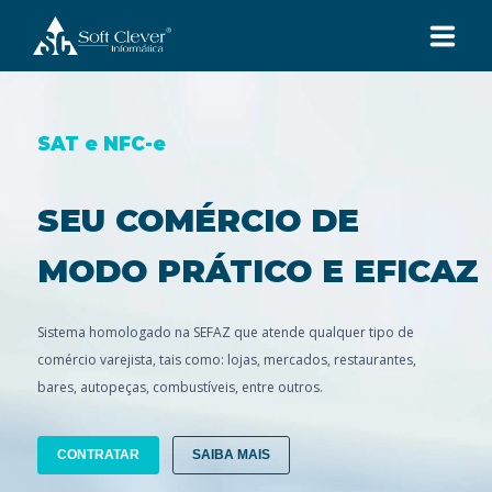
A SOFT CLEVER
SAT e NFC-e
SOLUÇÕES
SEU COMÉRCIO DE
CLIENTES
MODO PRÁTICO E EFICAZ
CONTATO
Sistema homologado na SEFAZ que atende qualquer tipo de
comércio varejista, tais como: lojas, mercados, restaurantes,
bares, autopeças, combustíveis, entre outros.
SUPORTE
CONTRATAR
SAIBA MAIS
(11) 3991-3923