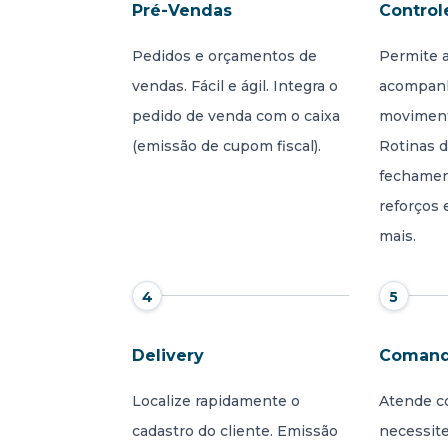
Pré-Vendas
Control
Pedidos e orçamentos de
Permite a
vendas. Fácil e ágil. Integra o
acompanh
pedido de venda com o caixa
moviment
(emissão de cupom fiscal).
Rotinas d
fechament
reforços 
mais.
4
5
Delivery
Comand
Localize rapidamente o
Atende c
cadastro do cliente. Emissão
necessit